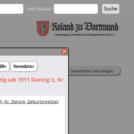
NACHNAME:
28»
Vorwärts»
Teilen
Drucken
Lesezeichen hinzufügen
 (ab 1911 Danzig I), Kr.
Vorwärts»
» Diaschau