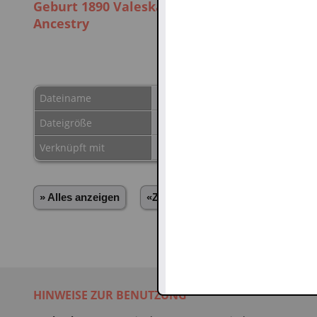
Geburt 1890 Valeska Marie Louise Spedowski S
Ancestry
Dateiname
B 1890 Valeska Marie Louise Spedo
Dateigröße
Verknüpft mit
Valeska Marie Louise Spedowski
(
» Alles anzeigen
«Zurück
«1
...
1047
1048
HINWEISE ZUR BENUTZUNG