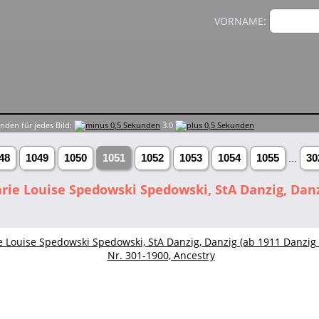
VORNAME:
nden für jedes Bild:
3.0
48
1049
1050
1051
1052
1053
1054
1055
...
30
n
Medien
Info
ie Louise Spedowski Spedowski, StA Danzig, Danzig
1049
1050
1051
1052
1053
1054
1055
...
3028»