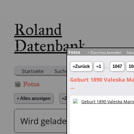
Roland
Datenbank
Fotos
> Diaschau beenden
Seku
«Zurück
«1
...
1047
10
Startseite
Suche
Anmelden
Suche
Geburt 1890 Valeska Mar
Fotos
…
» Alles anzeigen
«Zurück
«1
...
1047
1048
Wird geladen...