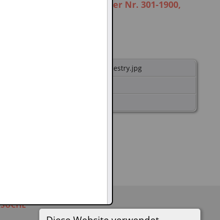
Kr. Danzig, Geburtsregister Nr. 301-1900,
 Geburtsregister Nr. 301-1900, Ancestry.jpg
Vorwärts»
» Diaschau
SUCHE
Diese Website verwendet