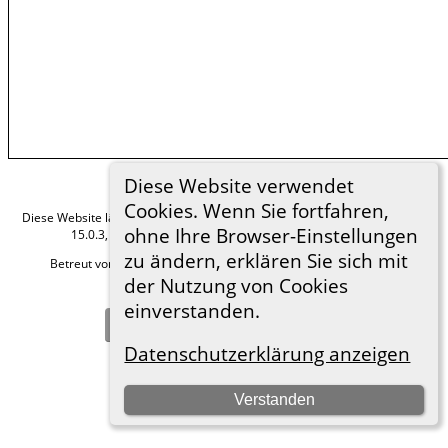
Diese Website verwendet
Cookies. Wenn Sie fortfahren,
Diese Website läuft mit
The Next Generation of Genealogy Sitebuilding
v.
ohne Ihre Browser-Einstellungen
15.0.3, programmiert von Darrin Lythgoe © 2001-2026.
zu ändern, erklären Sie sich mit
Betreut von
Roland zu Dortmund e.V.
. |
Datenschutzerklärung
.
der Nutzung von Cookies
Hier geht es zum Impressum
einverstanden.
Zur Desktop-Webseite wechseln
Datenschutzerklärung anzeigen
Verstanden