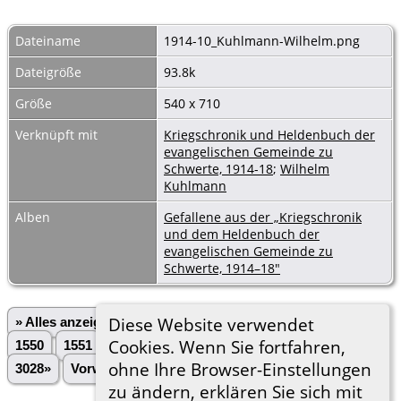
Dateiname
1914-10_Kuhlmann-Wilhelm.png
Dateigröße
93.8k
Größe
540 x 710
Verknüpft mit
Kriegschronik und Heldenbuch der
evangelischen Gemeinde zu
Schwerte, 1914-18
;
Wilhelm
Kuhlmann
Alben
Gefallene aus der „Kriegschronik
und dem Heldenbuch der
evangelischen Gemeinde zu
Schwerte, 1914–18"
Diese Website verwendet
» Alles anzeigen
«Zurück
«1
...
1548
1549
Cookies. Wenn Sie fortfahren,
1550
1551
1552
1553
1554
1555
1556
...
ohne Ihre Browser-Einstellungen
3028»
Vorwärts»
zu ändern, erklären Sie sich mit