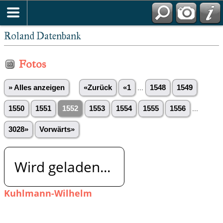
Roland Datenbank
Fotos
» Alles anzeigen
«Zurück
«1
...
1548
1549
1550
1551
1552
1553
1554
1555
1556
...
3028»
Vorwärts»
Wird geladen...
Kuhlmann-Wilhelm