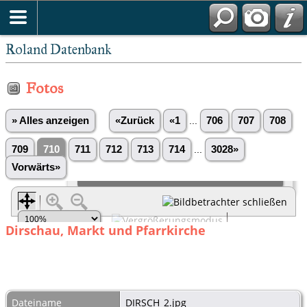
Roland Datenbank
Fotos
» Alles anzeigen
«Zurück
«1
...
706
707
708
709
710
711
712
713
714
...
3028»
Vorwärts»
Dirschau, Markt und Pfarrkirche
Dateiname
DIRSCH_2.jpg