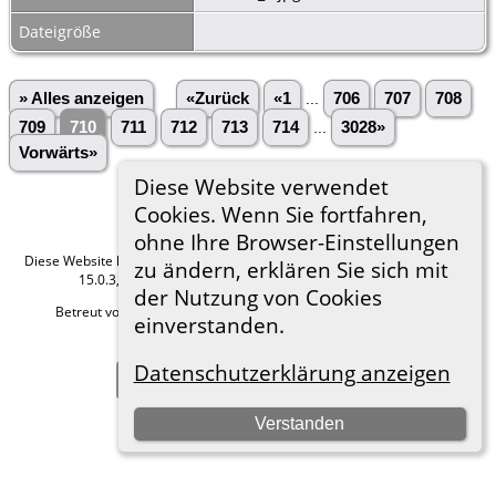
Dateigröße
» Alles anzeigen
«Zurück
«1
...
706
707
708
709
710
711
712
713
714
...
3028»
Vorwärts»
Diese Website verwendet
Cookies. Wenn Sie fortfahren,
ohne Ihre Browser-Einstellungen
Diese Website läuft mit
The Next Generation of Genealogy Sitebuilding
v.
zu ändern, erklären Sie sich mit
15.0.3, programmiert von Darrin Lythgoe © 2001-2026.
der Nutzung von Cookies
Betreut von
Roland zu Dortmund e.V.
. |
Datenschutzerklärung
.
einverstanden.
Hier geht es zum Impressum
Datenschutzerklärung anzeigen
Zur Desktop-Webseite wechseln
Verstanden