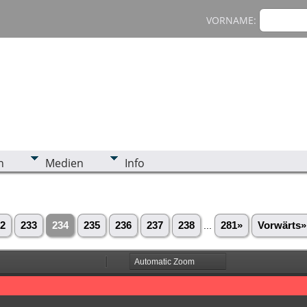
VORNAME:
n
Medien
Info
2
233
234
235
236
237
238
...
281»
Vorwärts»