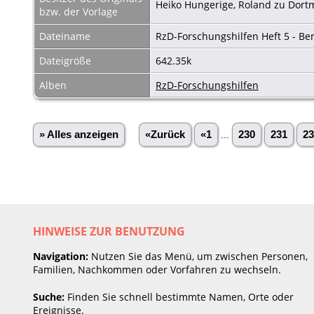
Heiko Hungerige, Roland zu Dort
bzw. der Vorlage
Dateiname
RzD-Forschungshilfen Heft 5 - Be
Dateigröße
642.35k
Alben
RzD-Forschungshilfen
» Alles anzeigen
«Zurück
«1
...
230
231
23
HINWEISE ZUR BENUTZUNG
Navigation:
Nutzen Sie das Menü, um zwischen Personen,
Familien, Nachkommen oder Vorfahren zu wechseln.
Suche:
Finden Sie schnell bestimmte Namen, Orte oder
Ereignisse.