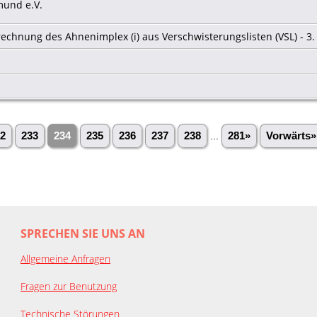
mund e.V.
rechnung des Ahnenimplex (i) aus Verschwisterungslisten (VSL) - 3
2
233
234
235
236
237
238
...
281»
Vorwärts»
SPRECHEN SIE UNS AN
Allgemeine Anfragen
Fragen zur Benutzung
Technische Störungen