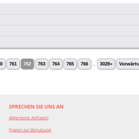
0
761
762
763
764
765
766
...
3028»
Vorwärts
SPRECHEN SIE UNS AN
Allgemeine Anfragen
Fragen zur Benutzung