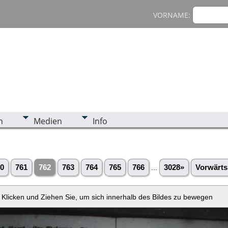
VORNAME:
n
Medien
Info
0
761
762
763
764
765
766
...
3028»
Vorwärts