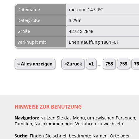
Dateiname
mormon 147.JPG
Dateigröße
3.29m
Größe
4272 x 2848
Verknüpft mit
Ehen Kauffung 1804 -01
» Alles anzeigen
«Zurück
«1
...
758
759
76
HINWEISE ZUR BENUTZUNG
Navigation:
Nutzen Sie das Menü, um zwischen Personen,
Familien, Nachkommen oder Vorfahren zu wechseln.
Suche:
Finden Sie schnell bestimmte Namen, Orte oder