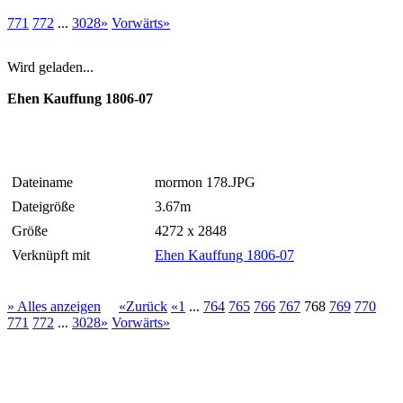
771
772
...
3028»
Vorwärts»
Wird geladen...
Ehen Kauffung 1806-07
Dateiname
mormon 178.JPG
Dateigröße
3.67m
Größe
4272 x 2848
Verknüpft mit
Ehen Kauffung 1806-07
» Alles anzeigen
«Zurück
«1
...
764
765
766
767
768
769
770
771
772
...
3028»
Vorwärts»