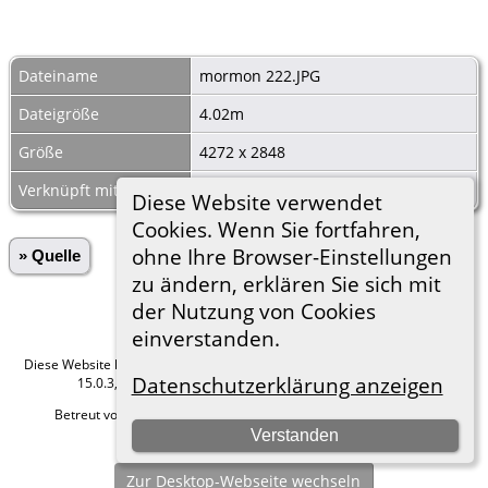
Dateiname
mormon 222.JPG
Dateigröße
4.02m
Größe
4272 x 2848
Verknüpft mit
Ehen Kauffung 1837-04
Diese Website verwendet
Cookies. Wenn Sie fortfahren,
ohne Ihre Browser-Einstellungen
» Quelle
zu ändern, erklären Sie sich mit
der Nutzung von Cookies
einverstanden.
Diese Website läuft mit
The Next Generation of Genealogy Sitebuilding
v.
Datenschutzerklärung anzeigen
15.0.3, programmiert von Darrin Lythgoe © 2001-2026.
Betreut von
Roland zu Dortmund e.V.
. |
Datenschutzerklärung
.
Verstanden
Hier geht es zum Impressum
Zur Desktop-Webseite wechseln