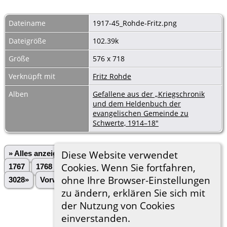
Dateiname
1917-45_Rohde-Fritz.png
Dateigröße
102.39k
Größe
576 x 718
Verknüpft mit
Fritz Rohde
Alben
Gefallene aus der „Kriegschronik
und dem Heldenbuch der
evangelischen Gemeinde zu
Schwerte, 1914–18"
Diese Website verwendet
» Alles anzeigen
«Zurück
«1
...
1765
1766
Cookies. Wenn Sie fortfahren,
1767
1768
1769
1770
1771
1772
1773
...
ohne Ihre Browser-Einstellungen
3028»
Vorwärts»
zu ändern, erklären Sie sich mit
der Nutzung von Cookies
einverstanden.