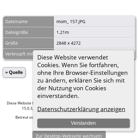
Dateiname
mom_ 157.JPG
Dateigröße
1.21m
Größe
2848 x 4272
Verknüpft mit
Begräbnisse Kauffung 1801 Pag.14
Diese Website verwendet
Cookies. Wenn Sie fortfahren,
ohne Ihre Browser-Einstellungen
» Quelle
zu ändern, erklären Sie sich mit
der Nutzung von Cookies
einverstanden.
Diese Website läuft mit
The Next Generation of Genealogy Sitebuilding
v.
Datenschutzerklärung anzeigen
15.0.3, programmiert von Darrin Lythgoe © 2001-2026.
Betreut von
Roland zu Dortmund e.V.
. |
Datenschutzerklärung
.
Verstanden
Hier geht es zum Impressum
Zur Desktop-Webseite wechseln