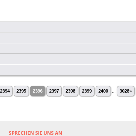
2394
2395
2396
2397
2398
2399
2400
...
3028»
SPRECHEN SIE UNS AN