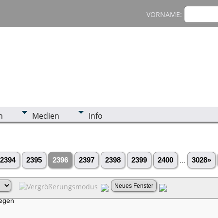
VORNAME:
n
Medien
Info
2394
2395
2396
2397
2398
2399
2400
...
3028»