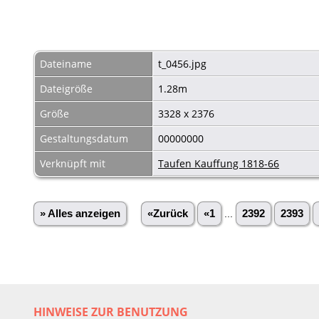
Dateiname
t_0456.jpg
Dateigröße
1.28m
Größe
3328 x 2376
Gestaltungsdatum
00000000
Verknüpft mit
Taufen Kauffung 1818-66
» Alles anzeigen
«Zurück
«1
...
2392
2393
HINWEISE ZUR BENUTZUNG