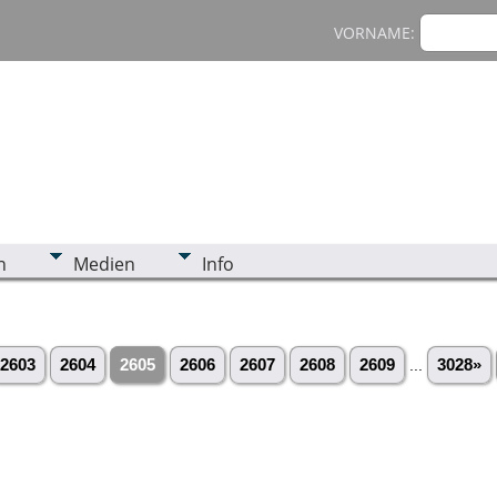
VORNAME:
n
Medien
Info
2603
2604
2605
2606
2607
2608
2609
...
3028»