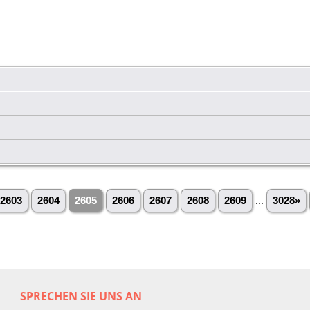
2603
2604
2605
2606
2607
2608
2609
...
3028»
SPRECHEN SIE UNS AN