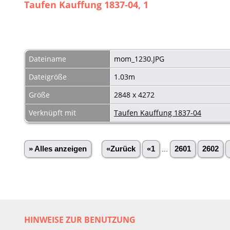
Taufen Kauffung 1837-04, 1
Dateiname
mom_1230.JPG
Dateigröße
1.03m
Größe
2848 x 4272
Verknüpft mit
Taufen Kauffung 1837-04
» Alles anzeigen
«Zurück
«1
...
2601
2602
HINWEISE ZUR BENUTZUNG