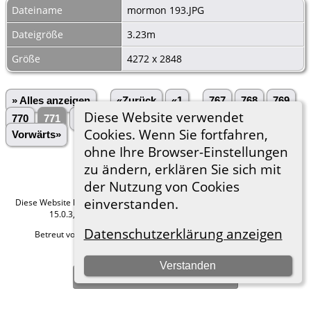
Dateiname
mormon 193.JPG
Dateigröße
3.23m
Größe
4272 x 2848
» Alles anzeigen
«Zurück
«1
...
767
768
769
Diese Website verwendet
770
771
772
773
774
775
...
3028»
Cookies. Wenn Sie fortfahren,
Vorwärts»
ohne Ihre Browser-Einstellungen
zu ändern, erklären Sie sich mit
der Nutzung von Cookies
einverstanden.
Diese Website läuft mit
The Next Generation of Genealogy Sitebuilding
v.
15.0.3, programmiert von Darrin Lythgoe © 2001-2026.
Datenschutzerklärung anzeigen
Betreut von
Roland zu Dortmund e.V.
. |
Datenschutzerklärung
.
Hier geht es zum Impressum
Verstanden
Zur Desktop-Webseite wechseln