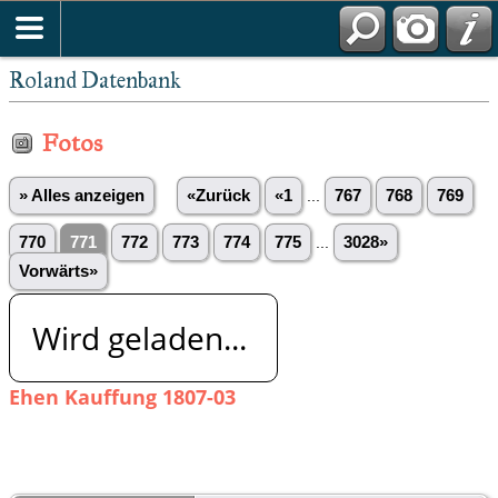
Roland Datenbank
Fotos
» Alles anzeigen
«Zurück
«1
...
767
768
769
770
771
772
773
774
775
...
3028»
Vorwärts»
Wird geladen...
Ehen Kauffung 1807-03