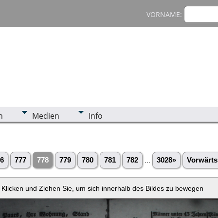
VORNAME:
n
Medien
Info
6
777
778
779
780
781
782
...
3028»
Vorwärts