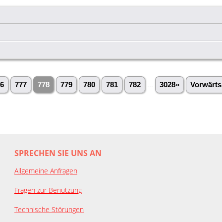
6
777
778
779
780
781
782
...
3028»
Vorwärts
SPRECHEN SIE UNS AN
Allgemeine Anfragen
Fragen zur Benutzung
Technische Störungen