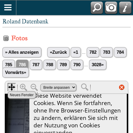
Roland Datenbank
Fotos
» Alles anzeigen
«Zurück
«1
...
782
783
784
785
786
787
788
789
790
...
3028»
Vorwärts»