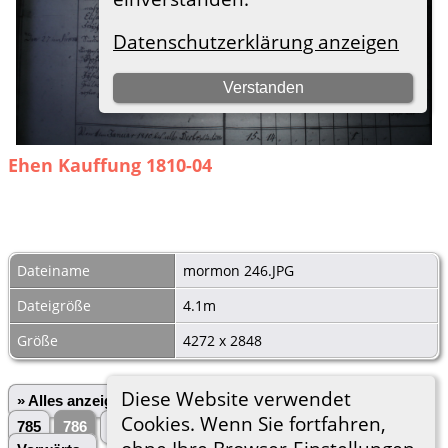
Ehen Kauffung 1810-04
Dateiname
mormon 246.JPG
Dateigröße
4.1m
Größe
4272 x 2848
Diese Website verwendet
» Alles anzeigen
«Zurück
«1
...
782
783
784
Cookies. Wenn Sie fortfahren,
785
786
787
788
789
790
...
3028»