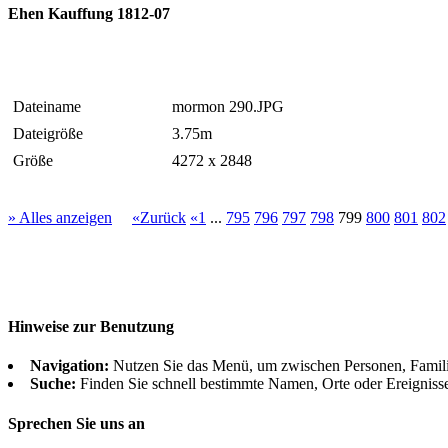
Ehen Kauffung 1812-07
Dateiname
mormon 290.JPG
Dateigröße
3.75m
Größe
4272 x 2848
» Alles anzeigen
«Zurück
«1
...
795
796
797
798
799
800
801
802
Hinweise zur Benutzung
Navigation:
Nutzen Sie das Menü, um zwischen Personen, Famil
Suche:
Finden Sie schnell bestimmte Namen, Orte oder Ereigniss
Sprechen Sie uns an