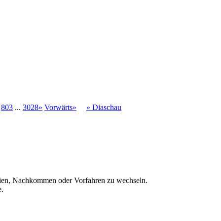
803
...
3028»
Vorwärts»
» Diaschau
ien, Nachkommen oder Vorfahren zu wechseln.
e.