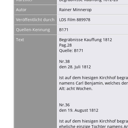
Autor
Rainer Minnerop
Veröffentlicht durch
LDS Film 889978
Quellen-Kennung
B171
Text
Begräbnisse Kauffung 1812
Pag.28
Quelle: B171
Nr.38
den 28. Juli 1812
Ist auf dem hiesigen Kirchhof begr
namens Carl Benjamin, welches den 
Alt: acht Wochen.
Nr.36
den 19. August 1812
Ist auf dem hiesigen Kirchhof beg
eheliche einzige Tochter namens An