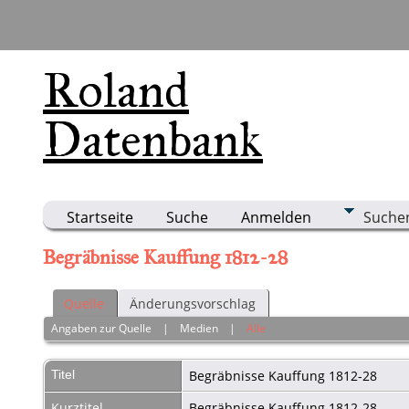
Roland
Datenbank
Startseite
Suche
Anmelden
Suche
Begräbnisse Kauffung 1812-28
Quelle
Änderungsvorschlag
Angaben zur Quelle
|
Medien
|
Alle
Titel
Begräbnisse Kauffung 1812-28
Kurztitel
Begräbnisse Kauffung 1812-28