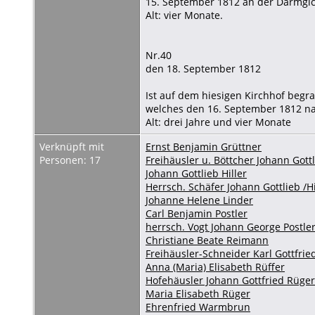
15. September 1812 an der Darmgic
Alt: vier Monate.
Nr.40
den 18. September 1812
Ist auf dem hiesigen Kirchhof begra
welches den 16. September 1812 na
Alt: drei Jahre und vier Monate
Verknüpft mit
Ernst Benjamin Grüttner
Personen: 17
Freihäusler u. Böttcher Johann Gottl
Johann Gottlieb Hiller
Herrsch. Schäfer Johann Gottlieb /Hi
Johanne Helene Linder
Carl Benjamin Postler
herrsch. Vogt Johann George Postle
Christiane Beate Reimann
Freihäusler-Schneider Karl Gottfri
Anna (Maria) Elisabeth Rüffer
Hofehäusler Johann Gottfried Rüger
Maria Elisabeth Rüger
Ehrenfried Warmbrun