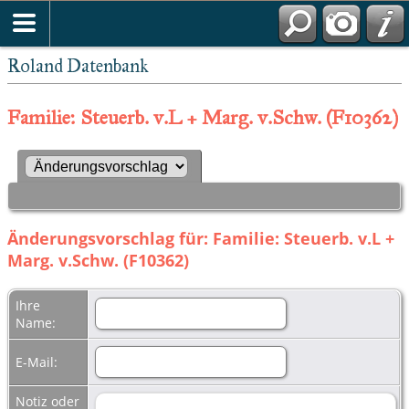
Roland Datenbank
Familie: Steuerb. v.L + Marg. v.Schw. (F10362)
Änderungsvorschlag für: Familie: Steuerb. v.L +
Marg. v.Schw. (F10362)
Ihre
Name:
E-Mail:
Notiz oder