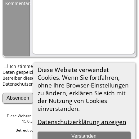
Kommentar:
Ich stimme zu, dass meine hier erfassten persönlichen
Diese Website verwendet
Daten gespeichert werden. Ich verstehe, dass ich jederzeit den
Cookies. Wenn Sie fortfahren,
Betreiber dieser Website bitten kann, diese Daten zu löschen.
Datenschutzerklärung
ohne Ihre Browser-Einstellungen
zu ändern, erklären Sie sich mit
der Nutzung von Cookies
einverstanden.
Diese Website läuft mit
The Next Generation of Genealogy Sitebuilding
v.
Datenschutzerklärung anzeigen
15.0.3, programmiert von Darrin Lythgoe © 2001-2026.
Betreut von
Roland zu Dortmund e.V.
. |
Datenschutzerklärung
.
Verstanden