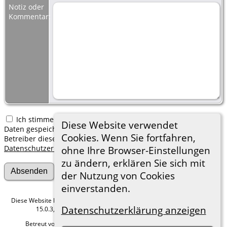
Notiz oder
Kommentar:
Ich stimme zu, dass meine hier erfassten persönlichen
Diese Website verwendet
Daten gespeichert werden. Ich verstehe, dass ich jederzeit den
Cookies. Wenn Sie fortfahren,
Betreiber dieser Website bitten kann, diese Daten zu löschen.
Datenschutzerklärung
ohne Ihre Browser-Einstellungen
zu ändern, erklären Sie sich mit
der Nutzung von Cookies
einverstanden.
Diese Website läuft mit
The Next Generation of Genealogy Sitebuilding
v.
Datenschutzerklärung anzeigen
15.0.3, programmiert von Darrin Lythgoe © 2001-2026.
Betreut von
Roland zu Dortmund e.V.
. |
Datenschutzerklärung
.