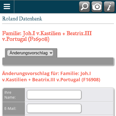
Roland Datenbank
Familie: Joh.I v.Kastilien + Beatrix.III
v.Portugal (F16908)
Änderungsvorschlag für: Familie: Joh.I
v.Kastilien + Beatrix.III v.Portugal (F16908)
Ihre
Name:
E-Mail: