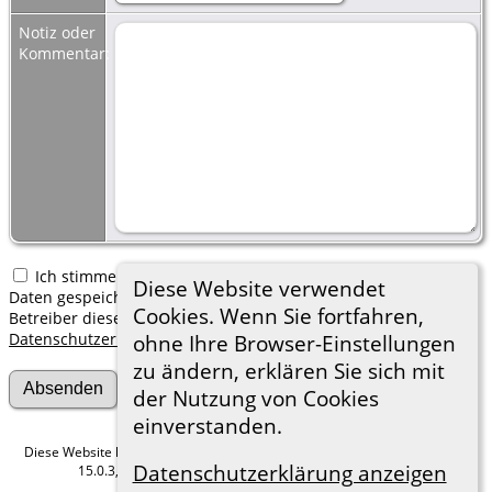
Notiz oder
Kommentar:
Ich stimme zu, dass meine hier erfassten persönlichen
Diese Website verwendet
Daten gespeichert werden. Ich verstehe, dass ich jederzeit den
Cookies. Wenn Sie fortfahren,
Betreiber dieser Website bitten kann, diese Daten zu löschen.
Datenschutzerklärung
ohne Ihre Browser-Einstellungen
zu ändern, erklären Sie sich mit
der Nutzung von Cookies
einverstanden.
Diese Website läuft mit
The Next Generation of Genealogy Sitebuilding
v.
Datenschutzerklärung anzeigen
15.0.3, programmiert von Darrin Lythgoe © 2001-2026.