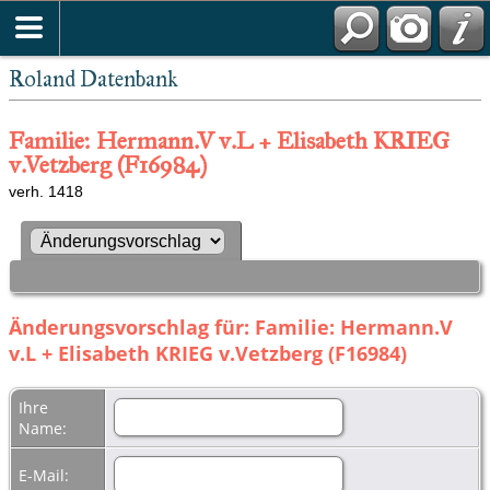
Roland Datenbank
Familie: Hermann.V v.L + Elisabeth KRIEG
v.Vetzberg (F16984)
verh. 1418
Änderungsvorschlag für: Familie: Hermann.V
v.L + Elisabeth KRIEG v.Vetzberg (F16984)
Ihre
Name:
E-Mail: