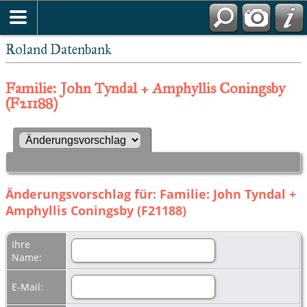
Roland Datenbank
Familie: John Tyndal + Amphyllis Coningsby
(F21188)
Änderungsvorschlag für: Familie: John Tyndal +
Amphyllis Coningsby (F21188)
Ihre
Name:
E-Mail: