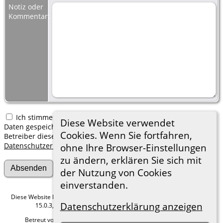
Notiz oder
Kommentar:
Ich stimme zu, dass meine hier erfassten persönlichen
Diese Website verwendet
Daten gespeichert werden. Ich verstehe, dass ich jederzeit den
Cookies. Wenn Sie fortfahren,
Betreiber dieser Website bitten kann, diese Daten zu löschen.
Datenschutzerklärung
ohne Ihre Browser-Einstellungen
zu ändern, erklären Sie sich mit
der Nutzung von Cookies
einverstanden.
Diese Website läuft mit
The Next Generation of Genealogy Sitebuilding
v.
Datenschutzerklärung anzeigen
15.0.3, programmiert von Darrin Lythgoe © 2001-2026.
Betreut von
Roland zu Dortmund e.V.
. |
Datenschutzerklärung
.