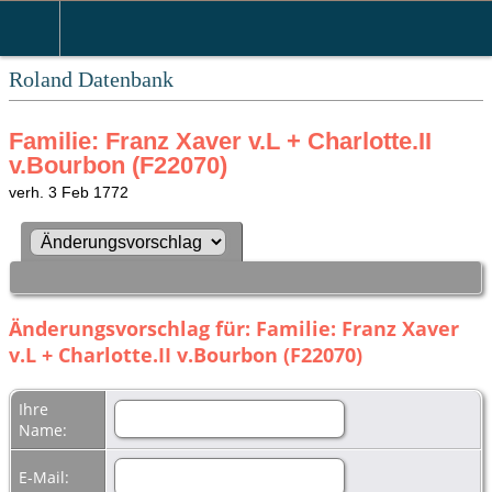
Roland Datenbank
Familie: Franz Xaver v.L + Charlotte.II
v.Bourbon (F22070)
verh. 3 Feb 1772
Änderungsvorschlag für: Familie: Franz Xaver
v.L + Charlotte.II v.Bourbon (F22070)
Ihre
Name:
E-Mail: