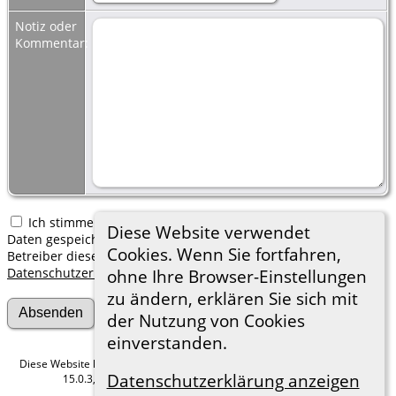
Notiz oder
Kommentar:
Ich stimme zu, dass meine hier erfassten persönlichen
Diese Website verwendet
Daten gespeichert werden. Ich verstehe, dass ich jederzeit den
Cookies. Wenn Sie fortfahren,
Betreiber dieser Website bitten kann, diese Daten zu löschen.
Datenschutzerklärung
ohne Ihre Browser-Einstellungen
zu ändern, erklären Sie sich mit
der Nutzung von Cookies
einverstanden.
Diese Website läuft mit
The Next Generation of Genealogy Sitebuilding
v.
Datenschutzerklärung anzeigen
15.0.3, programmiert von Darrin Lythgoe © 2001-2026.