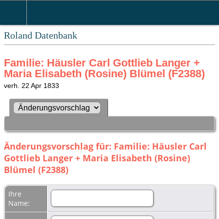
Roland Datenbank
Familie: Häusler Carl Gottlieb Langer +
Maria Elisabeth (Rosine) Blümel (F2388)
verh. 22 Apr 1833
Änderungsvorschlag für: Familie: Häusler Carl
Gottlieb Langer + Maria Elisabeth (Rosine)
Blümel (F2388)
Ihre
Name: