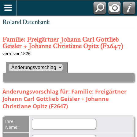
Roland Datenbank
Familie: Freigärtner Johann Carl Gottlieb
Geisler + Johanne Christiane Opitz (F2647)
verh. vor 1826
Änderungsvorschlag für: Familie: Freigärtner
Johann Carl Gottlieb Geisler + Johanne
Christiane Opitz (F2647)
Ihre
Name: