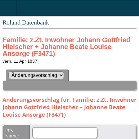
Roland Datenbank
Familie: z.Zt. Inwohner Johann Gottfried
Hielscher + Johanne Beate Louise
Ansorge (F3471)
verh. 11 Apr 1837
Änderungsvorschlag für: Familie: z.Zt. Inwohner
Johann Gottfried Hielscher + Johanne Beate
Louise Ansorge (F3471)
Ihre
Name: