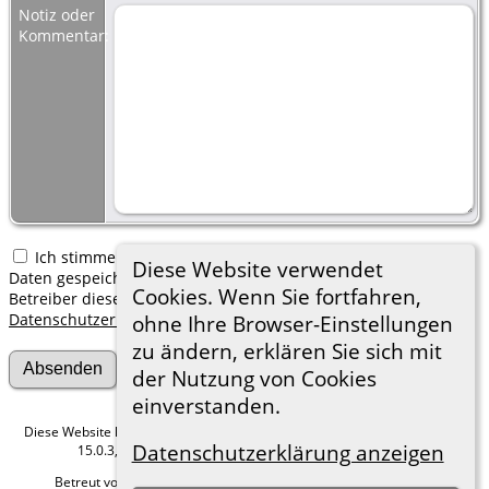
Notiz oder
Kommentar:
Ich stimme zu, dass meine hier erfassten persönlichen
Diese Website verwendet
Daten gespeichert werden. Ich verstehe, dass ich jederzeit den
Cookies. Wenn Sie fortfahren,
Betreiber dieser Website bitten kann, diese Daten zu löschen.
Datenschutzerklärung
ohne Ihre Browser-Einstellungen
zu ändern, erklären Sie sich mit
der Nutzung von Cookies
einverstanden.
Diese Website läuft mit
The Next Generation of Genealogy Sitebuilding
v.
Datenschutzerklärung anzeigen
15.0.3, programmiert von Darrin Lythgoe © 2001-2026.
Betreut von
Roland zu Dortmund e.V.
. |
Datenschutzerklärung
.