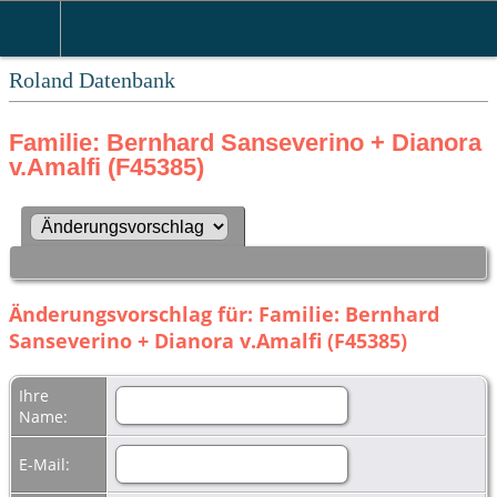
Roland Datenbank
Familie: Bernhard Sanseverino + Dianora
v.Amalfi (F45385)
Änderungsvorschlag für: Familie: Bernhard
Sanseverino + Dianora v.Amalfi (F45385)
Ihre
Name:
E-Mail: