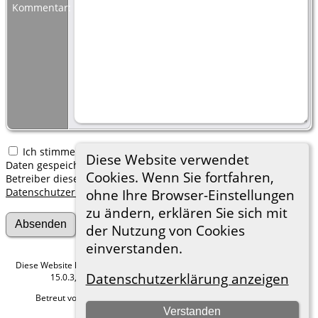
Kommentar:
Ich stimme zu, dass meine hier erfassten persönlichen
Diese Website verwendet
Daten gespeichert werden. Ich verstehe, dass ich jederzeit den
Cookies. Wenn Sie fortfahren,
Betreiber dieser Website bitten kann, diese Daten zu löschen.
Datenschutzerklärung
ohne Ihre Browser-Einstellungen
zu ändern, erklären Sie sich mit
der Nutzung von Cookies
einverstanden.
Diese Website läuft mit
The Next Generation of Genealogy Sitebuilding
v.
Datenschutzerklärung anzeigen
15.0.3, programmiert von Darrin Lythgoe © 2001-2026.
Betreut von
Roland zu Dortmund e.V.
. |
Datenschutzerklärung
.
Verstanden