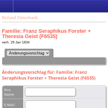
Roland Datenbank
Familie: Franz Seraphikus Forster +
Theresia Geist (F6535)
verh. 29 Jan 1834
Änderungsvorschlag für: Familie: Franz
Seraphikus Forster + Theresia Geist (F6535)
Ihre
Name:
E-Mail: