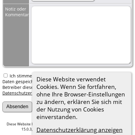
Notiz oder
Kommentar:
Ich stimme zu, dass meine hier erfassten persönlichen
Diese Website verwendet
Daten gespeichert werden. Ich verstehe, dass ich jederzeit den
Cookies. Wenn Sie fortfahren,
Betreiber dieser Website bitten kann, diese Daten zu löschen.
Datenschutzerklärung
ohne Ihre Browser-Einstellungen
zu ändern, erklären Sie sich mit
der Nutzung von Cookies
einverstanden.
Diese Website läuft mit
The Next Generation of Genealogy Sitebuilding
v.
Datenschutzerklärung anzeigen
15.0.3, programmiert von Darrin Lythgoe © 2001-2026.