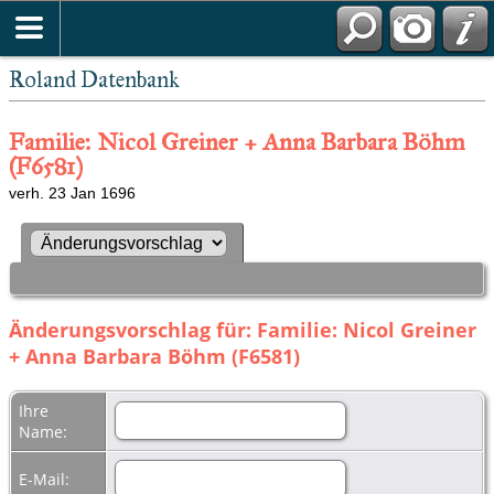
Roland Datenbank
Familie: Nicol Greiner + Anna Barbara Böhm
(F6581)
verh. 23 Jan 1696
Änderungsvorschlag für: Familie: Nicol Greiner
+ Anna Barbara Böhm (F6581)
Ihre
Name:
E-Mail: