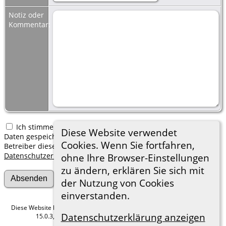
Notiz oder
Kommentar:
Ich stimme zu, dass meine hier erfassten persönlichen
Diese Website verwendet
Daten gespeichert werden. Ich verstehe, dass ich jederzeit den
Cookies. Wenn Sie fortfahren,
Betreiber dieser Website bitten kann, diese Daten zu löschen.
Datenschutzerklärung
ohne Ihre Browser-Einstellungen
zu ändern, erklären Sie sich mit
der Nutzung von Cookies
einverstanden.
Diese Website läuft mit
The Next Generation of Genealogy Sitebuilding
v.
Datenschutzerklärung anzeigen
15.0.3, programmiert von Darrin Lythgoe © 2001-2026.