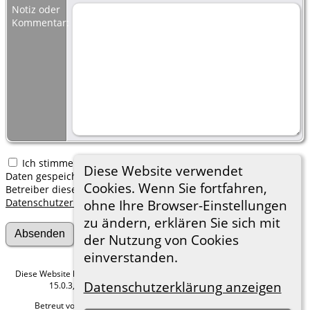
Notiz oder
Kommentar:
Ich stimme zu, dass meine hier erfassten persönlichen
Diese Website verwendet
Daten gespeichert werden. Ich verstehe, dass ich jederzeit den
Cookies. Wenn Sie fortfahren,
Betreiber dieser Website bitten kann, diese Daten zu löschen.
Datenschutzerklärung
ohne Ihre Browser-Einstellungen
zu ändern, erklären Sie sich mit
der Nutzung von Cookies
einverstanden.
Diese Website läuft mit
The Next Generation of Genealogy Sitebuilding
v.
Datenschutzerklärung anzeigen
15.0.3, programmiert von Darrin Lythgoe © 2001-2026.
Betreut von
Roland zu Dortmund e.V.
. |
Datenschutzerklärung
.