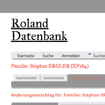
Roland
Datenbank
Startseite
Suche
Anmelden
Suche
Familie: Stephan ERGLER (XF184)
Familientafel
Familienblatt
Änderungsvorschlag
Änderungsvorschlag für: Familie: Stephan E