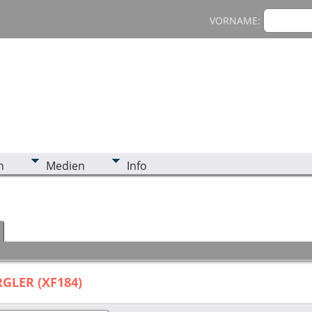
VORNAME:
n
Medien
Info
RGLER (XF184)