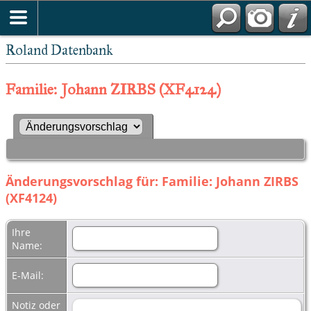
Roland Datenbank
Familie: Johann ZIRBS (XF4124)
Änderungsvorschlag für: Familie: Johann ZIRBS
(XF4124)
Ihre
Name:
E-Mail:
Notiz oder