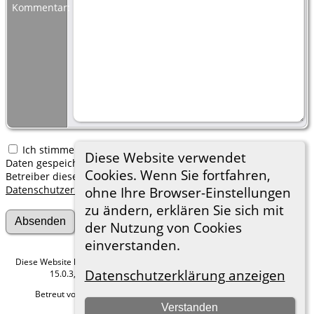
Kommentar:
Ich stimme zu, dass meine hier erfassten persönlichen
Diese Website verwendet
Daten gespeichert werden. Ich verstehe, dass ich jederzeit den
Cookies. Wenn Sie fortfahren,
Betreiber dieser Website bitten kann, diese Daten zu löschen.
Datenschutzerklärung
ohne Ihre Browser-Einstellungen
zu ändern, erklären Sie sich mit
der Nutzung von Cookies
einverstanden.
Diese Website läuft mit
The Next Generation of Genealogy Sitebuilding
v.
Datenschutzerklärung anzeigen
15.0.3, programmiert von Darrin Lythgoe © 2001-2026.
Betreut von
Roland zu Dortmund e.V.
. |
Datenschutzerklärung
.
Verstanden