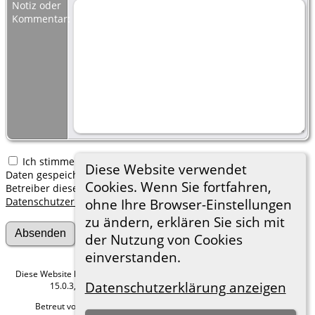
Notiz oder
Kommentar:
Ich stimme zu, dass meine hier erfassten persönlichen
Diese Website verwendet
Daten gespeichert werden. Ich verstehe, dass ich jederzeit den
Cookies. Wenn Sie fortfahren,
Betreiber dieser Website bitten kann, diese Daten zu löschen.
Datenschutzerklärung
ohne Ihre Browser-Einstellungen
zu ändern, erklären Sie sich mit
der Nutzung von Cookies
einverstanden.
Diese Website läuft mit
The Next Generation of Genealogy Sitebuilding
v.
Datenschutzerklärung anzeigen
15.0.3, programmiert von Darrin Lythgoe © 2001-2026.
Betreut von
Roland zu Dortmund e.V.
. |
Datenschutzerklärung
.