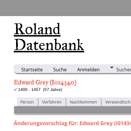
Roland
Datenbank
Startseite
Suche
Anmelden
Suche
Edward Grey (I014340)
1400 - 1457 (57 Jahre)
Person
Vorfahren
Nachkommen
Verwandtsch
Änderungsvorschlag für: Edward Grey (I0143