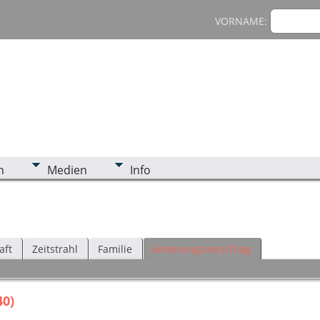
VORNAME:
n
Medien
Info
aft
Zeitstrahl
Familie
Änderungsvorschlag
40)