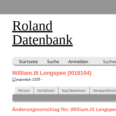
Roland
Datenbank
Startseite
Suche
Anmelden
Suche
William.III Longspee (I018104)
1225 -
Person
Vorfahren
Nachkommen
Verwandtsch
Änderungsvorschlag für: William.III Longspee