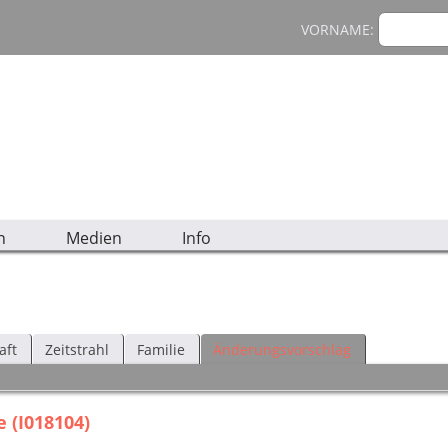
VORNAME:
n
Medien
Info
aft
Zeitstrahl
Familie
Änderungsvorschlag
 (I018104)