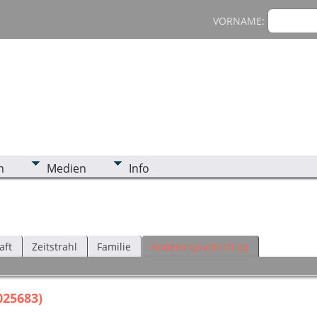
VORNAME:
n
Medien
Info
aft
Zeitstrahl
Familie
Änderungsvorschlag
025683)