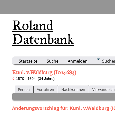
Roland
Datenbank
Startseite
Suche
Anmelden
Suche
Kuni. v.Waldburg (I025683)
1570 - 1604 (34 Jahre)
Person
Vorfahren
Nachkommen
Verwandtsch
Änderungsvorschlag für: Kuni. v.Waldburg (I