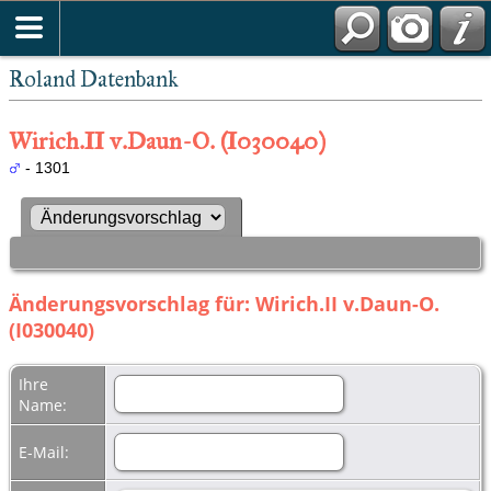
Roland Datenbank
Wirich.II v.Daun-O. (I030040)
- 1301
Änderungsvorschlag für: Wirich.II v.Daun-O.
(I030040)
Ihre
Name:
E-Mail: