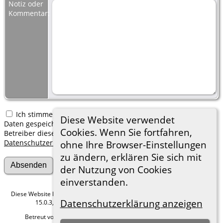
Notiz oder
Kommentar:
Ich stimme zu, dass meine hier erfassten persönlichen
Diese Website verwendet
Daten gespeichert werden. Ich verstehe, dass ich jederzeit den
Cookies. Wenn Sie fortfahren,
Betreiber dieser Website bitten kann, diese Daten zu löschen.
Datenschutzerklärung
ohne Ihre Browser-Einstellungen
zu ändern, erklären Sie sich mit
der Nutzung von Cookies
einverstanden.
Diese Website läuft mit
The Next Generation of Genealogy Sitebuilding
v.
Datenschutzerklärung anzeigen
15.0.3, programmiert von Darrin Lythgoe © 2001-2026.
Betreut von
Roland zu Dortmund e.V.
. |
Datenschutzerklärung
.