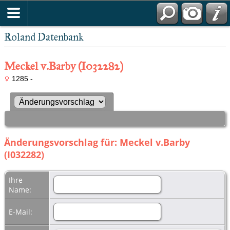
Roland Datenbank
Meckel v.Barby (I032282)
1285 -
Änderungsvorschlag für: Meckel v.Barby
(I032282)
Ihre
Name:
E-Mail: