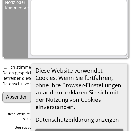
Notiz oder
Kommentar:
Ich stimme zu, dass meine hier erfassten persönlichen
Diese Website verwendet
Daten gespeichert werden. Ich verstehe, dass ich jederzeit den
Cookies. Wenn Sie fortfahren,
Betreiber dieser Website bitten kann, diese Daten zu löschen.
Datenschutzerklärung
ohne Ihre Browser-Einstellungen
zu ändern, erklären Sie sich mit
der Nutzung von Cookies
einverstanden.
Diese Website läuft mit
The Next Generation of Genealogy Sitebuilding
v.
Datenschutzerklärung anzeigen
15.0.3, programmiert von Darrin Lythgoe © 2001-2026.
Betreut von
Roland zu Dortmund e.V.
. |
Datenschutzerklärung
.