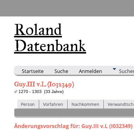
Roland
Datenbank
Startseite
Suche
Anmelden
Suche
Guy.III v.L (I032349)
1270 - 1303 (33 Jahre)
Person
Vorfahren
Nachkommen
Verwandtsch
Änderungsvorschlag für: Guy.III v.L (I032349)