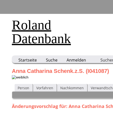
Roland
Datenbank
Startseite
Suche
Anmelden
Suche
Anna Catharina Schenk.z.S. (I041087)
Person
Vorfahren
Nachkommen
Verwandtsch
Änderungsvorschlag für: Anna Catharina Sche