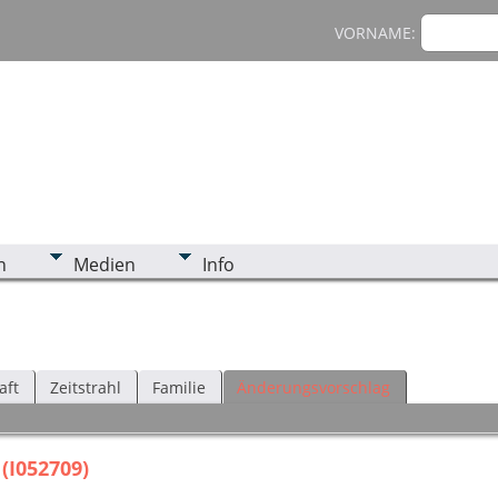
VORNAME:
n
Medien
Info
aft
Zeitstrahl
Familie
Änderungsvorschlag
(I052709)