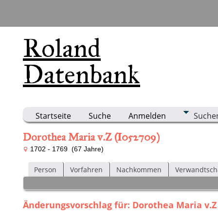
Roland
Datenbank
Startseite
Suche
Anmelden
Suche
Dorothea Maria v.Z (I052709)
1702 - 1769 (67 Jahre)
Person
Vorfahren
Nachkommen
Verwandtsch
Änderungsvorschlag für: Dorothea Maria v.Z 