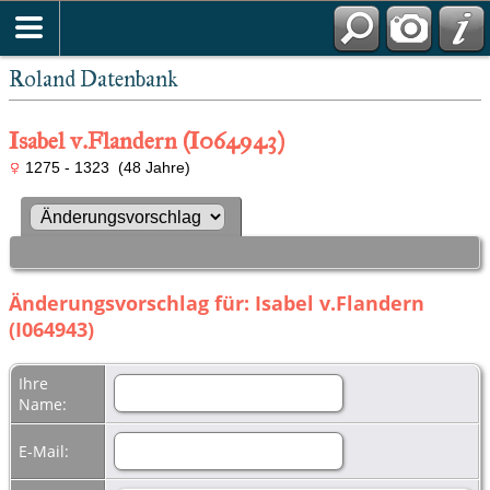
Roland Datenbank
Isabel v.Flandern (I064943)
1275 - 1323 (48 Jahre)
Änderungsvorschlag für: Isabel v.Flandern
(I064943)
Ihre
Name:
E-Mail: