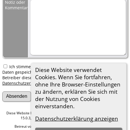
Notiz oder
Kommentar:
Ich stimme zu, dass meine hier erfassten persönlichen
Diese Website verwendet
Daten gespeichert werden. Ich verstehe, dass ich jederzeit den
Cookies. Wenn Sie fortfahren,
Betreiber dieser Website bitten kann, diese Daten zu löschen.
Datenschutzerklärung
ohne Ihre Browser-Einstellungen
zu ändern, erklären Sie sich mit
der Nutzung von Cookies
einverstanden.
Diese Website läuft mit
The Next Generation of Genealogy Sitebuilding
v.
Datenschutzerklärung anzeigen
15.0.3, programmiert von Darrin Lythgoe © 2001-2026.
Betreut von
Roland zu Dortmund e.V.
. |
Datenschutzerklärung
.