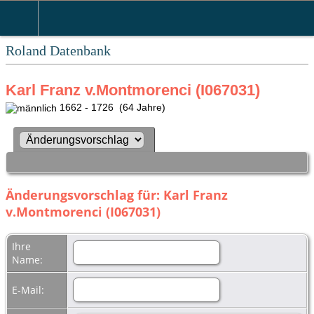
Roland Datenbank
Karl Franz v.Montmorenci (I067031)
1662 - 1726 (64 Jahre)
Änderungsvorschlag für: Karl Franz
v.Montmorenci (I067031)
Ihre
Name:
E-Mail: