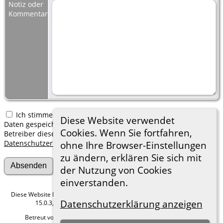
Notiz oder
Kommentar:
Ich stimme zu, dass meine hier erfassten persönlichen
Diese Website verwendet
Daten gespeichert werden. Ich verstehe, dass ich jederzeit den
Cookies. Wenn Sie fortfahren,
Betreiber dieser Website bitten kann, diese Daten zu löschen.
Datenschutzerklärung
ohne Ihre Browser-Einstellungen
zu ändern, erklären Sie sich mit
der Nutzung von Cookies
einverstanden.
Diese Website läuft mit
The Next Generation of Genealogy Sitebuilding
v.
Datenschutzerklärung anzeigen
15.0.3, programmiert von Darrin Lythgoe © 2001-2026.
Betreut von
Roland zu Dortmund e.V.
. |
Datenschutzerklärung
.