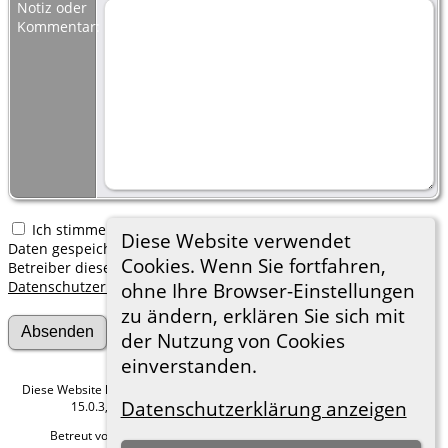
Notiz oder
Kommentar:
Ich stimme zu, dass meine hier erfassten persönlichen
Diese Website verwendet
Daten gespeichert werden. Ich verstehe, dass ich jederzeit den
Cookies. Wenn Sie fortfahren,
Betreiber dieser Website bitten kann, diese Daten zu löschen.
Datenschutzerklärung
ohne Ihre Browser-Einstellungen
zu ändern, erklären Sie sich mit
der Nutzung von Cookies
einverstanden.
Diese Website läuft mit
The Next Generation of Genealogy Sitebuilding
v.
Datenschutzerklärung anzeigen
15.0.3, programmiert von Darrin Lythgoe © 2001-2026.
Betreut von
Roland zu Dortmund e.V.
. |
Datenschutzerklärung
.