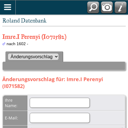
Roland Datenbank
Imre.I Perenyi (I071582)
nach 1602 -
Änderungsvorschlag für: Imre.I Perenyi
(I071582)
Ihre
Name:
E-Mail: