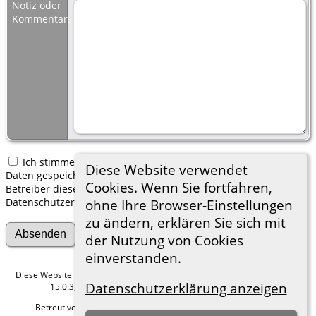
Notiz oder
Kommentar:
Ich stimme zu, dass meine hier erfassten persönlichen
Diese Website verwendet
Daten gespeichert werden. Ich verstehe, dass ich jederzeit den
Cookies. Wenn Sie fortfahren,
Betreiber dieser Website bitten kann, diese Daten zu löschen.
Datenschutzerklärung
ohne Ihre Browser-Einstellungen
zu ändern, erklären Sie sich mit
der Nutzung von Cookies
einverstanden.
Diese Website läuft mit
The Next Generation of Genealogy Sitebuilding
v.
Datenschutzerklärung anzeigen
15.0.3, programmiert von Darrin Lythgoe © 2001-2026.
Betreut von
Roland zu Dortmund e.V.
. |
Datenschutzerklärung
.