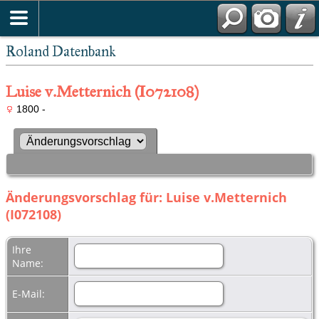
Roland Datenbank
Luise v.Metternich (I072108)
1800 -
Änderungsvorschlag für: Luise v.Metternich
(I072108)
Ihre
Name:
E-Mail: