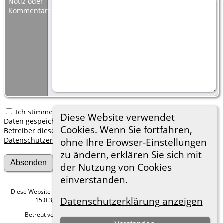
Notiz oder
Kommentar:
Ich stimme zu, dass meine hier erfassten persönlichen
Diese Website verwendet
Daten gespeichert werden. Ich verstehe, dass ich jederzeit den
Cookies. Wenn Sie fortfahren,
Betreiber dieser Website bitten kann, diese Daten zu löschen.
Datenschutzerklärung
ohne Ihre Browser-Einstellungen
zu ändern, erklären Sie sich mit
der Nutzung von Cookies
einverstanden.
Diese Website läuft mit
The Next Generation of Genealogy Sitebuilding
v.
Datenschutzerklärung anzeigen
15.0.3, programmiert von Darrin Lythgoe © 2001-2026.
Betreut von
Roland zu Dortmund e.V.
. |
Datenschutzerklärung
.