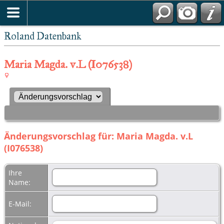
Roland Datenbank
Maria Magda. v.L (I076538)
Änderungsvorschlag für: Maria Magda. v.L
(I076538)
Ihre
Name:
E-Mail: