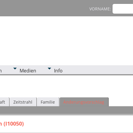
VORNAME:
n
Medien
Info
aft
Zeitstrahl
Familie
Änderungsvorschlag
 (I10050)