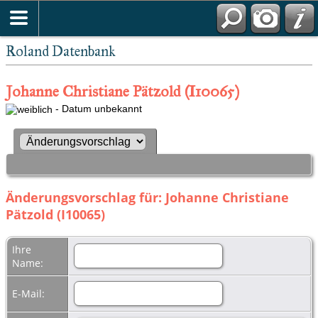
Roland Datenbank
Johanne Christiane Pätzold (I10065)
- Datum unbekannt
Änderungsvorschlag für: Johanne Christiane
Pätzold (I10065)
Ihre
Name:
E-Mail: