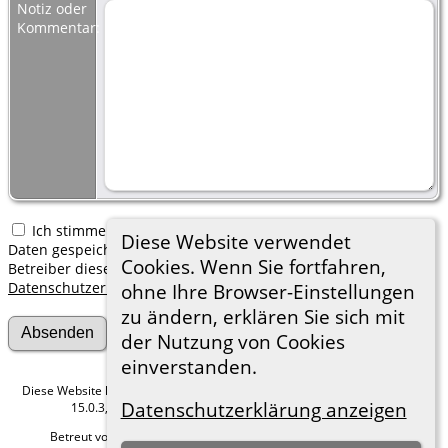
Notiz oder
Kommentar:
Ich stimme zu, dass meine hier erfassten persönlichen
Diese Website verwendet
Daten gespeichert werden. Ich verstehe, dass ich jederzeit den
Cookies. Wenn Sie fortfahren,
Betreiber dieser Website bitten kann, diese Daten zu löschen.
Datenschutzerklärung
ohne Ihre Browser-Einstellungen
zu ändern, erklären Sie sich mit
der Nutzung von Cookies
einverstanden.
Diese Website läuft mit
The Next Generation of Genealogy Sitebuilding
v.
Datenschutzerklärung anzeigen
15.0.3, programmiert von Darrin Lythgoe © 2001-2026.
Betreut von
Roland zu Dortmund e.V.
. |
Datenschutzerklärung
.