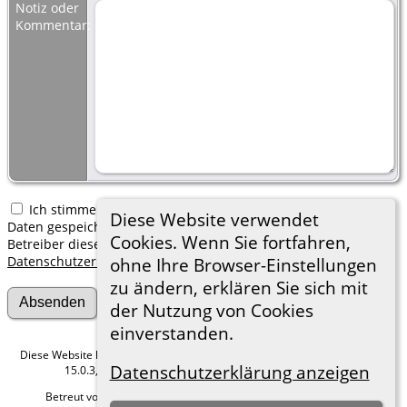
Notiz oder
Kommentar:
Ich stimme zu, dass meine hier erfassten persönlichen
Diese Website verwendet
Daten gespeichert werden. Ich verstehe, dass ich jederzeit den
Cookies. Wenn Sie fortfahren,
Betreiber dieser Website bitten kann, diese Daten zu löschen.
Datenschutzerklärung
ohne Ihre Browser-Einstellungen
zu ändern, erklären Sie sich mit
der Nutzung von Cookies
einverstanden.
Diese Website läuft mit
The Next Generation of Genealogy Sitebuilding
v.
Datenschutzerklärung anzeigen
15.0.3, programmiert von Darrin Lythgoe © 2001-2026.
Betreut von
Roland zu Dortmund e.V.
. |
Datenschutzerklärung
.