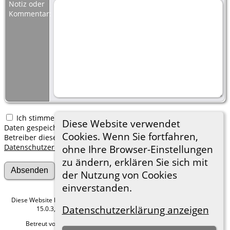
Notiz oder
Kommentar:
Ich stimme zu, dass meine hier erfassten persönlichen
Diese Website verwendet
Daten gespeichert werden. Ich verstehe, dass ich jederzeit den
Cookies. Wenn Sie fortfahren,
Betreiber dieser Website bitten kann, diese Daten zu löschen.
Datenschutzerklärung
ohne Ihre Browser-Einstellungen
zu ändern, erklären Sie sich mit
der Nutzung von Cookies
einverstanden.
Diese Website läuft mit
The Next Generation of Genealogy Sitebuilding
v.
Datenschutzerklärung anzeigen
15.0.3, programmiert von Darrin Lythgoe © 2001-2026.
Betreut von
Roland zu Dortmund e.V.
. |
Datenschutzerklärung
.