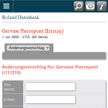
Roland Datenbank
Gervase Pierrepont (I111219)
vor 1655 - 1715 (60 Jahre)
Änderungsvorschlag für: Gervase Pierrepont
(I111219)
Ihre
Name:
E-Mail: